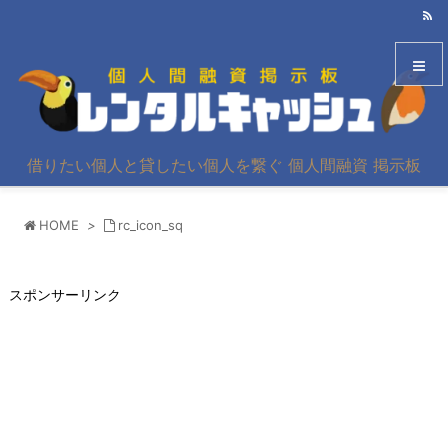
メニュ
借りたい個人と貸したい個人を繋ぐ 個人間融資 掲示板
サイド
HOME
>
rc_icon_sq
前へ
次へ
スポンサーリンク
検索