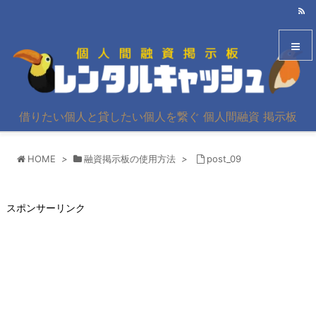
メニュ
借りたい個人と貸したい個人を繋ぐ 個人間融資 掲示板
サイド
HOME
>
融資掲示板の使用方法
>
post_09
前へ
次へ
スポンサーリンク
検索