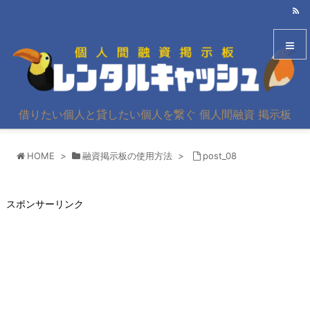
メニュ
借りたい個人と貸したい個人を繋ぐ 個人間融資 掲示板
サイド
HOME
>
融資掲示板の使用方法
>
post_08
前へ
次へ
スポンサーリンク
検索