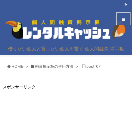
メニュ
借りたい個人と貸したい個人を繋ぐ 個人間融資 掲示板
サイド
HOME
>
融資掲示板の使用方法
>
post_07
前へ
次へ
スポンサーリンク
検索