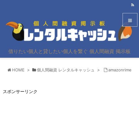
メニュ
借りたい個人と貸したい個人を繋ぐ 個人間融資 掲示板
サイド
HOME
>
個人間融資 レンタルキャッシュ
>
amazonrime
前へ
次へ
スポンサーリンク
検索