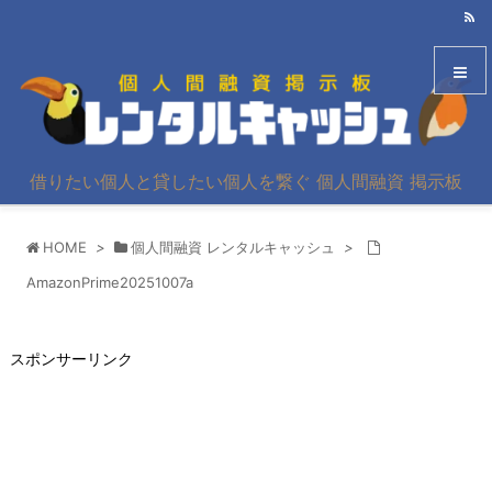
メニュ
借りたい個人と貸したい個人を繋ぐ 個人間融資 掲示板
サイド
HOME
>
個人間融資 レンタルキャッシュ
>
前へ
AmazonPrime20251007a
次へ
スポンサーリンク
検索