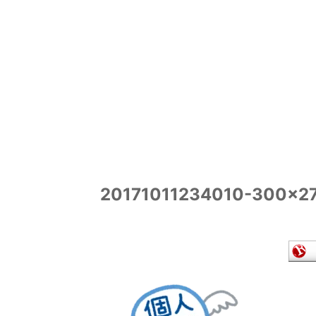
20171011234010-300×2