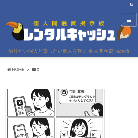
メニュ
借りたい個人と貸したい個人を繋ぐ 個人間融資 掲示板
サイド
HOME
>
X
前へ
次へ
検索