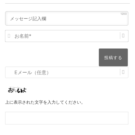
1200
お
名
前
*
E
メ
ー
ル
上に表示された文字を入力してください。
（任
意）