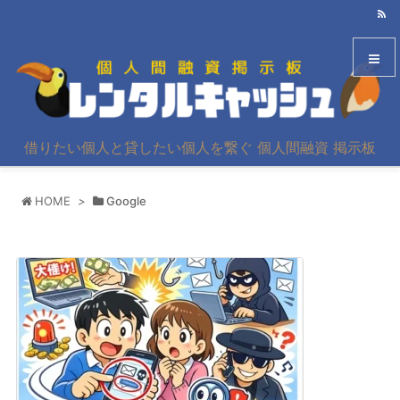
メニュ
借りたい個人と貸したい個人を繋ぐ 個人間融資 掲示板
サイド
HOME
>
Google
前へ
次へ
検索