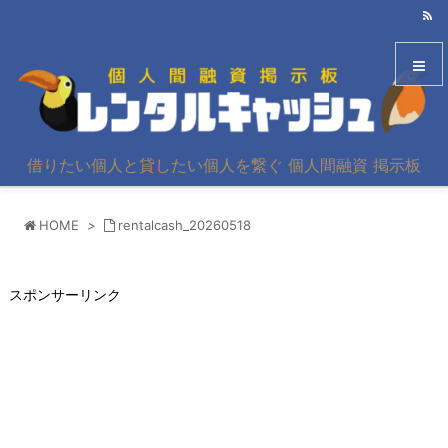
メニュ
借りたい個人と貸したい個人を繋ぐ 個人間融資 掲示板
サイド
HOME
>
rentalcash_20260518
前へ
次へ
スポンサーリンク
検索