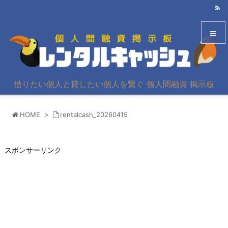
メニュ
借りたい個人と貸したい個人を繋ぐ 個人間融資 掲示板
サイド
HOME
>
rentalcash_20260415
前へ
次へ
スポンサーリンク
検索