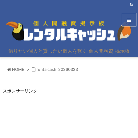
メニュ
借りたい個人と貸したい個人を繋ぐ 個人間融資 掲示板
サイド
HOME
>
rentalcash_20260323
前へ
次へ
スポンサーリンク
検索