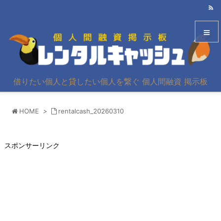
メニュ
借りたい個人と貸したい個人を繋ぐ 個人間融資 掲示板
サイド
HOME
>
rentalcash_20260310
前へ
次へ
スポンサーリンク
検索