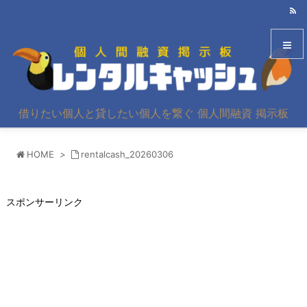
メニュ
借りたい個人と貸したい個人を繋ぐ 個人間融資 掲示板
サイド
HOME
>
rentalcash_20260306
前へ
次へ
スポンサーリンク
検索