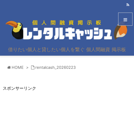
メニュ
借りたい個人と貸したい個人を繋ぐ 個人間融資 掲示板
サイド
HOME
>
rentalcash_20260223
前へ
次へ
スポンサーリンク
検索