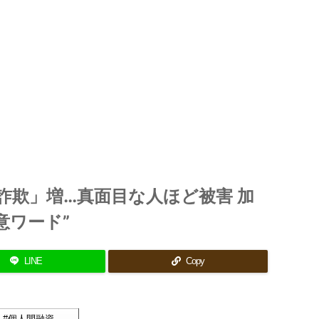
詐欺」増…真面目な人ほど被害 加
意ワード”
LINE
Copy