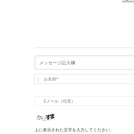
お
名
前
*
E
メ
ー
ル
上に表示された文字を入力してください。