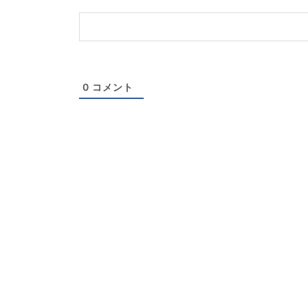
（任
意）
0
コメント