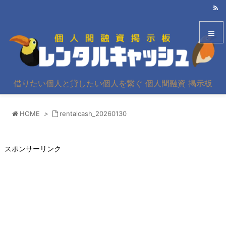
メニュ
借りたい個人と貸したい個人を繋ぐ 個人間融資 掲示板
サイド
HOME
>
rentalcash_20260130
前へ
次へ
スポンサーリンク
検索