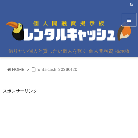
メニュ
借りたい個人と貸したい個人を繋ぐ 個人間融資 掲示板
サイド
HOME
>
rentalcash_20260120
前へ
次へ
スポンサーリンク
検索