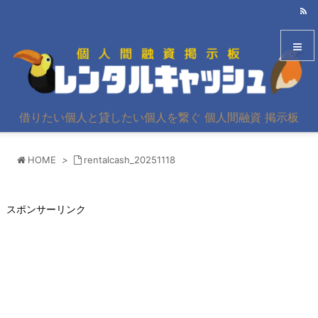
メニュ
借りたい個人と貸したい個人を繋ぐ 個人間融資 掲示板
サイド
HOME
>
rentalcash_20251118
前へ
次へ
スポンサーリンク
検索