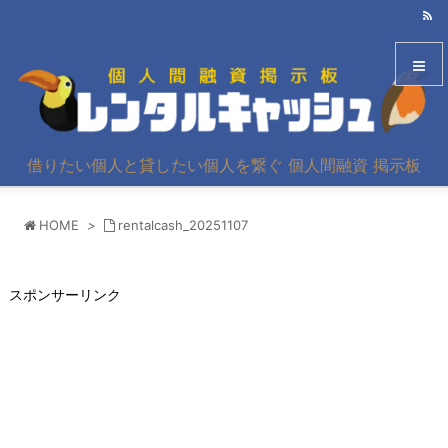
メニュ
借りたい個人と貸したい個人を繋ぐ 個人間融資 掲示板
サイド
HOME
>
rentalcash_20251107
前へ
次へ
スポンサーリンク
検索