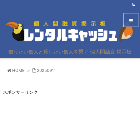
メニュ
借りたい個人と貸したい個人を繋ぐ 個人間融資 掲示板
サイド
HOME
>
20250911
前へ
次へ
スポンサーリンク
検索