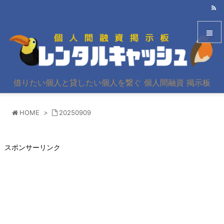
メニュ
借りたい個人と貸したい個人を繋ぐ 個人間融資 掲示板
サイド
HOME
>
20250909
前へ
次へ
スポンサーリンク
検索