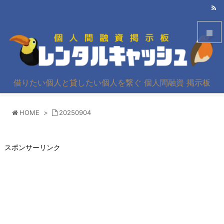
メニュ
借りたい個人と貸したい個人を繋ぐ 個人間融資 掲示板
サイド
HOME
>
20250904
前へ
次へ
スポンサーリンク
検索