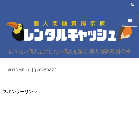
メニュ
借りたい個人と貸したい個人を繋ぐ 個人間融資 掲示板
サイド
HOME
>
20250822
前へ
次へ
スポンサーリンク
検索