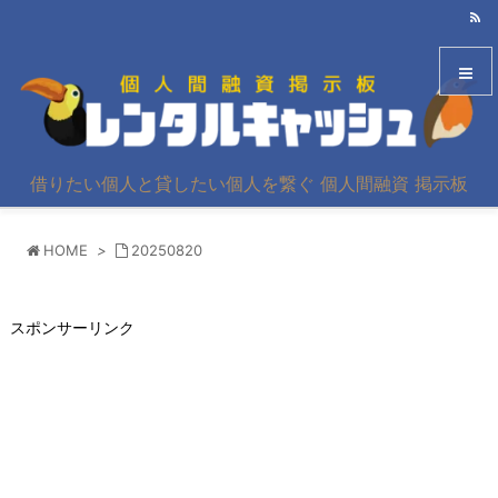
メニュ
借りたい個人と貸したい個人を繋ぐ 個人間融資 掲示板
サイド
HOME
>
20250820
前へ
次へ
スポンサーリンク
検索