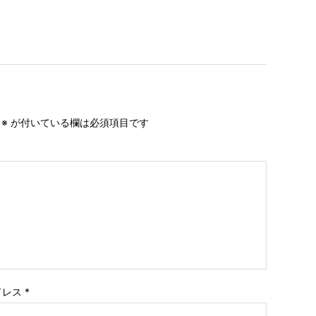
。
※
が付いている欄は必須項目です
ドレス
*