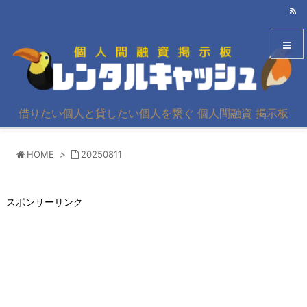
メニュ
借りたい個人と貸したい個人を繋ぐ 個人間融資 掲示板
サイド
HOME
>
20250811
前へ
次へ
スポンサーリンク
検索