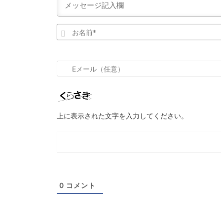
お
名
前
*
E
メ
ー
ル
上に表示された文字を入力してください。
（任
意）
0
コメント