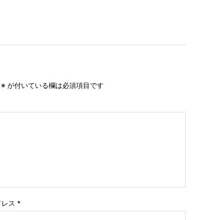
。
※
が付いている欄は必須項目です
ドレス
*