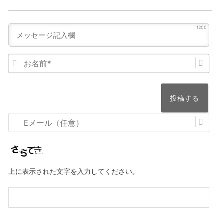
1200
お
名
前
*
E
メ
ー
ル
上に表示された文字を入力してください。
（任
意）