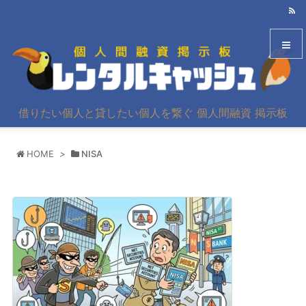
メニュ
借りたい個人と貸したい個人を繋ぐ 個人間融資 掲示板
サイド
HOME
>
NISA
前へ
次へ
検索