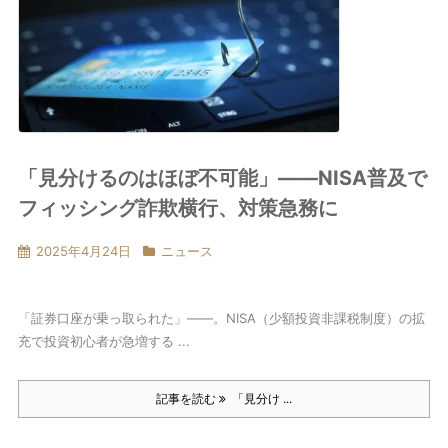
「見分けるのはほぼ不可能」――NISA普及で
フィッシング詐欺横行、対策急務に
2025年4月24日
ニュース
「証券口座が乗っ取られた」――。NISA（少額投資非課税制度）の拡
充で投資初心者が急増する ...
記事を読む
「見分け ...