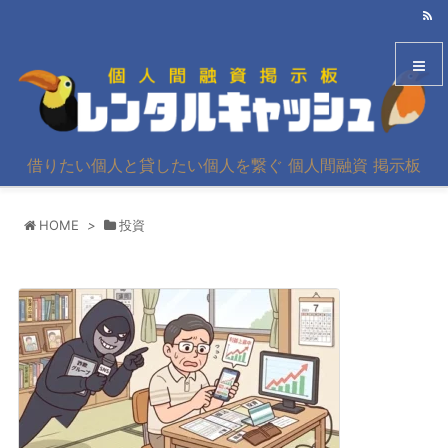
メニュ
借りたい個人と貸したい個人を繋ぐ 個人間融資 掲示板
サイド
HOME
>
投資
前へ
次へ
検索