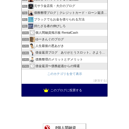
元サラ金店長・大介のブログ
6位
債務整理ブログ｜クレジットカード・ローン返済で悩んでいる方へ
7位
ブラックでもお金を借りられる方法
8位
持たざる者の伸びしろ
9位
個人間融資掲示板 RentalCash
10位
ゆーきんぐのブログ
11位
人生最後の悪あがき
12位
借金返済ブログ ありがとうスロット。さようならスロット
13位
債務整理のメリットとデメリット
14位
借金返済〜債務超過からの帰還
15位
このカテゴリを全て表示
参加する
このブログに投票する