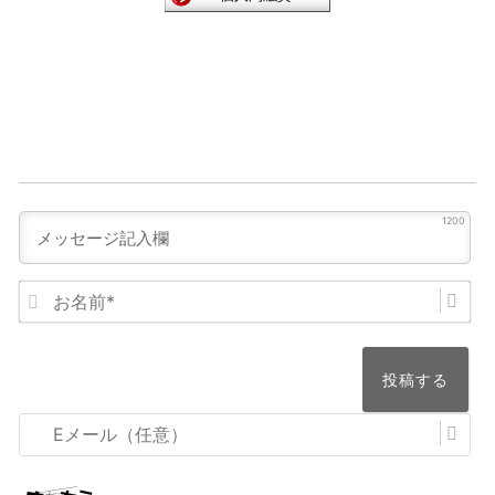
1200
お
名
前
*
E
メ