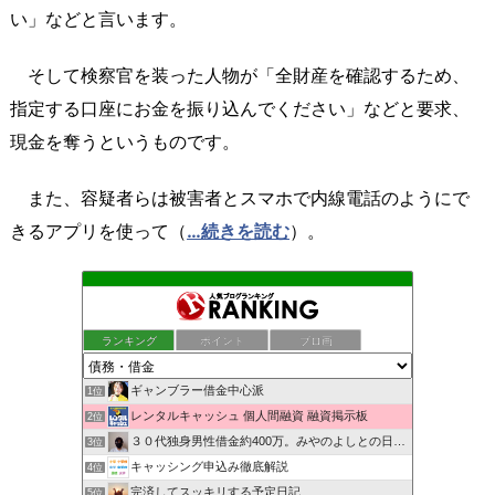
い」などと言います。
そして検察官を装った人物が「全財産を確認するため、
指定する口座にお金を振り込んでください」などと要求、
現金を奪うというものです。
また、容疑者らは被害者とスマホで内線電話のようにで
きるアプリを使って（
…続きを読む
）。
ランキング
ポイント
ブロ画
ギャンブラー借金中心派
1位
レンタルキャッシュ 個人間融資 融資掲示板
2位
３０代独身男性借金約400万。みやのよしとの日常。
3位
キャッシング申込み徹底解説
4位
完済してスッキリする予定日記
5位