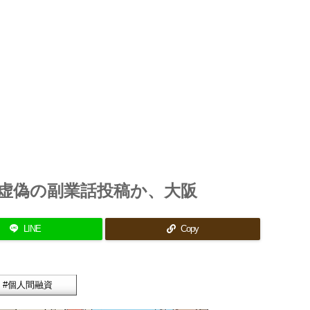
捕 虚偽の副業話投稿か、大阪
LINE
Copy