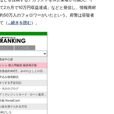
て2カ月で10万円収益達成」などと発信し、情報商材
約50万人のフォロワーがいたという。府警は容疑者
て（
…続きを読む
）。
ポイント
ブロ画
借金中心派
ッシュ 個人間融資 融資掲示板
借金約400万。みやのよしとの日常。
申込み徹底解説
キリする予定日記
・大介のブログ
クレジットカード・ローン返済で悩んでいる方へ
 RentalCash
お金を借りられる方法
の伸びしろ