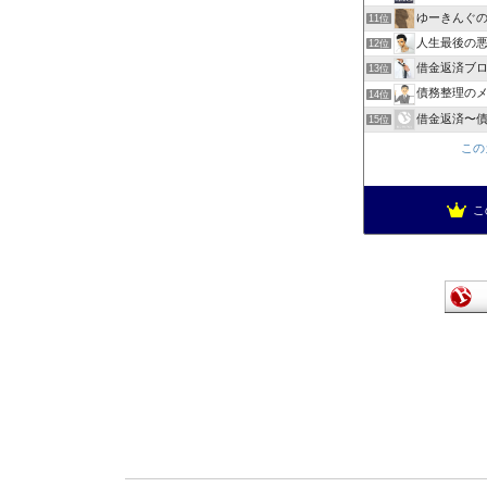
ゆーきんぐ
11位
人生最後の
12位
借金返済ブログ
13位
債務整理の
14位
借金返済〜
15位
この
こ