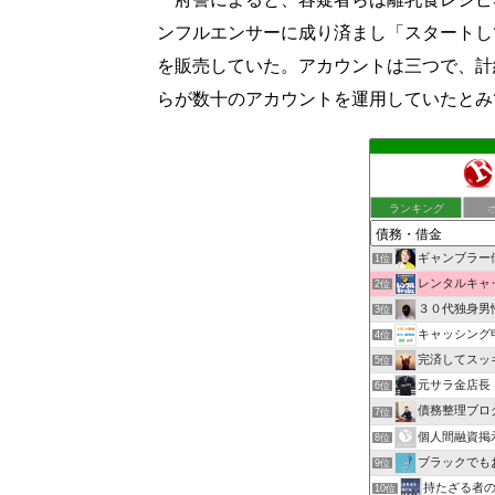
ンフルエンサーに成り済まし「スタートし
を販売していた。アカウントは三つで、計
らが数十のアカウントを運用していたとみ
ランキング
ギャンブラー
1位
レンタルキャ
2位
３０代独身男性
3位
キャッシング
4位
完済してスッ
5位
元サラ金店長
6位
債務整理ブログ｜
7位
個人間融資掲示板
8位
ブラックでも
9位
持たざる者
10位