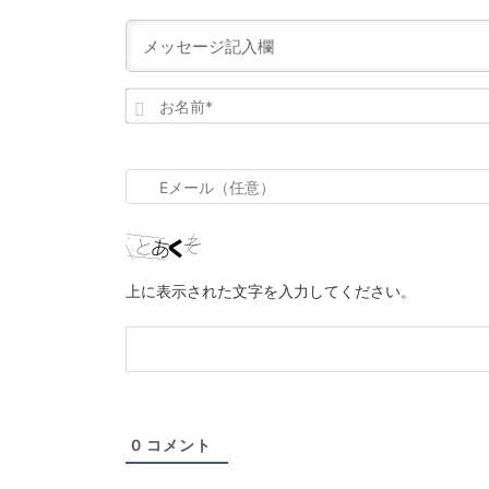
お
名
前
*
E
メ
ー
ル
上に表示された文字を入力してください。
（任
意）
0
コメント