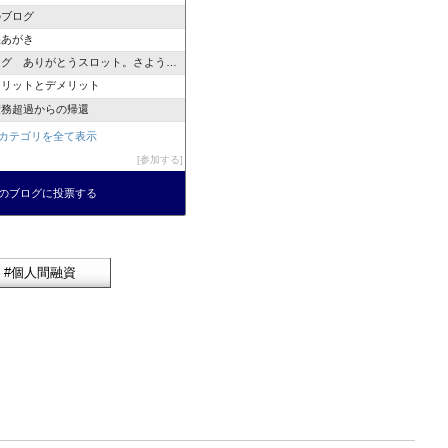
のブログ
悪あがき
 ありがとうスロット。さようならスロット
メリットとデメリット
債務超過からの帰還
カテゴリを全て表示
参加する
のブログに投票する