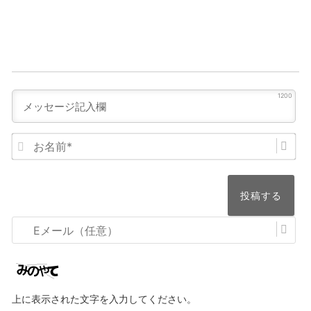
1200
お
名
前
*
E
メ
ー
ル
上に表示された文字を入力してください。
（任