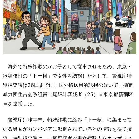
海外で特殊詐欺のかけ子として従事させるため、東京・
歌舞伎町の「トー横」で女性を誘拐したとして、警視庁特
別捜査課は26日までに、国外移送目的誘拐の疑いで、指定
暴力団住吉会系組員山尾輝斗容疑者（25）＝東京都新宿区
＝を逮捕した。
警視庁は昨年末、特殊詐欺に絡み「トー横」に集まって
いる男女がカンボジアに派遣されているとの情報を得て捜
査。特別捜査課は、山尾容疑者が男女複数人をカンボジア