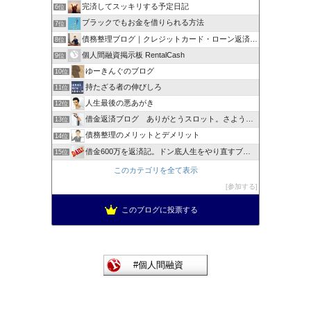
完済してスッキリする予定日記
6位
ブラックでもお金を借りられる方法
7位
債務整理ブログ｜クレジットカード・ローン返済で悩んでいる方へ
8位
個人間融資掲示板 RentalCash
9位
ゆーきんぐのブログ
10位
持たざる者の伸びしろ
11位
人生最後の悪あがき
12位
借金返済ブログ ありがとうスロット。さようならスロット
13位
債務整理のメリットとデメリット
14位
借金600万を返済記。ドン底人生をやり直すブログ。
15位
このカテゴリを全て表示
参加する
このブログに投票する