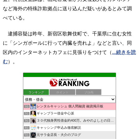
など海外の特殊詐欺拠点に送り込んだ疑いがあるとみて調
べている。
逮捕容疑は昨年、新宿区歌舞伎町で、千葉県に住む女性
に「シンガポールに行って内臓を売れよ」などと言い、同
区内のインターネットカフェに見張りをつけて（
…続きを読
む
）。
ランキング
ポイント
ブロ画
レンタルキャッシュ 個人間融資 融資掲示板
1位
ギャンブラー借金中心派
2位
３０代独身男性借金約400万。みやのよしとの日常。
3位
キャッシング申込み徹底解説
4位
元サラ金店長・大介のブログ
5位