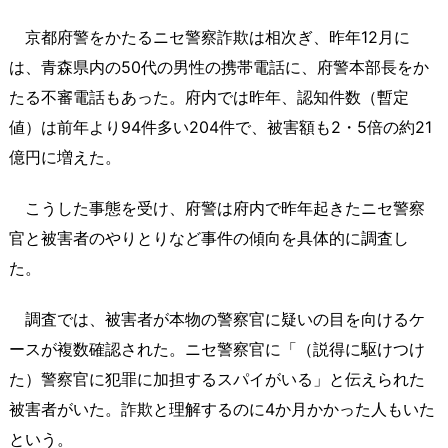
京都府警をかたるニセ警察詐欺は相次ぎ、昨年12月に
は、青森県内の50代の男性の携帯電話に、府警本部長をか
たる不審電話もあった。府内では昨年、認知件数（暫定
値）は前年より94件多い204件で、被害額も2・5倍の約21
億円に増えた。
こうした事態を受け、府警は府内で昨年起きたニセ警察
官と被害者のやりとりなど事件の傾向を具体的に調査し
た。
調査では、被害者が本物の警察官に疑いの目を向けるケ
ースが複数確認された。ニセ警察官に「（説得に駆けつけ
た）警察官に犯罪に加担するスパイがいる」と伝えられた
被害者がいた。詐欺と理解するのに4か月かかった人もいた
という。