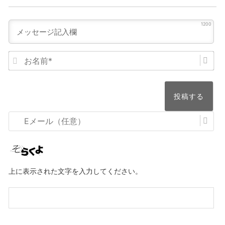
1200
お
名
前
*
E
メ
ー
ル
上に表示された文字を入力してください。
（任
意）