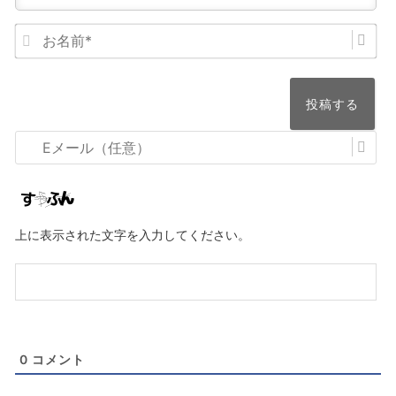
お
名
前
*
E
メ
ー
ル
上に表示された文字を入力してください。
（任
意）
0
コメント