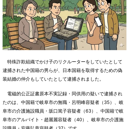
特殊詐欺組織でかけ子のリクルーターをしていたとして
逮捕された中国籍の男らが、日本国籍を取得するための偽
装結婚の仲介もしていたとして逮捕されました。
電磁的公正証書原本不実記録・同供用の疑いで逮捕され
たのは、中国籍で岐阜市の無職・呂明峰容疑者（35）、岐
阜市の介護施設職員・坂口篤子容疑者（63）、中国籍で岐
阜市のアルバイト・趙麗麗容疑者（40）、岐阜市の介護施
設職員・安藤弘章容疑者（37）です。