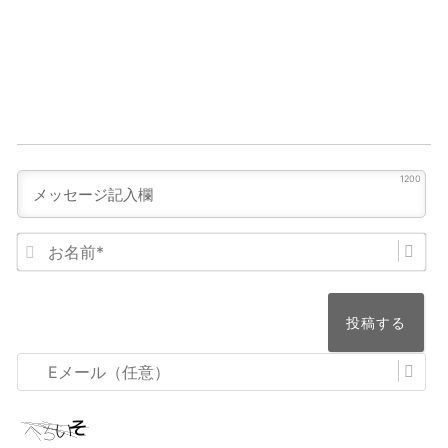
1200
お
名
前
*
E
メ
ー