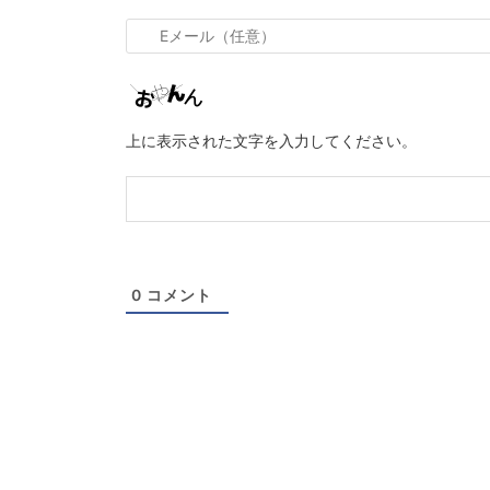
名
前
*
E
メ
ー
ル
上に表示された文字を入力してください。
（任
意）
0
コメント