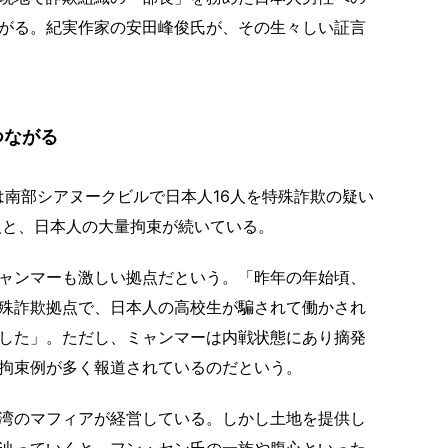
がる。紀実作家の安田峰俊氏が、その生々しい証言
つながる
局は南部シアヌークビルで日本人16人を特殊詐欺の疑い
3人と、日本人の大量拘束が続いている。
ャンマーも激しい拠点だという。「昨年の年始頃、
殊詐欺拠点で、日本人の高校生が騙されて働かされ
した」。ただし、ミャンマーは内戦状態にあり摘発
拘束例が多く報道されているのだという。
湾のマフィアが経営している。しかし土地を提供し
辿っていくと、フン・セン氏の一族や腹心といった