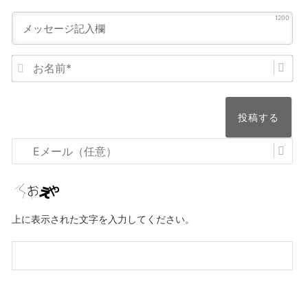
1200
お
名
前
*
E
メ
ー
ル
上に表示された文字を入力してください。
（任
意）