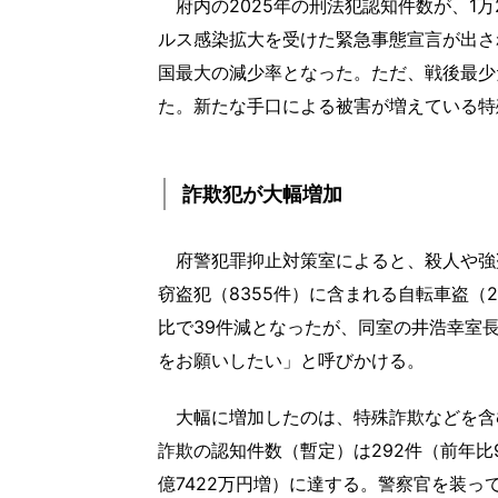
府内の2025年の刑法犯認知件数が、1万
ルス感染拡大を受けた緊急事態宣言が出され
国最大の減少率となった。ただ、戦後最少だ
た。新たな手口による被害が増えている特
詐欺犯が大幅増加
府警犯罪抑止対策室によると、殺人や強盗
窃盗犯（8355件）に含まれる自転車盗（
比で39件減となったが、同室の井浩幸室
をお願いしたい」と呼びかける。
大幅に増加したのは、特殊詐欺などを含む
詐欺の認知件数（暫定）は292件（前年比9
億7422万円増）に達する。警察官を装