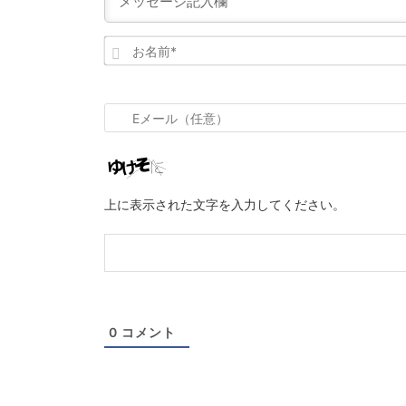
お
名
前
*
E
メ
ー
ル
上に表示された文字を入力してください。
（任
意）
0
コメント