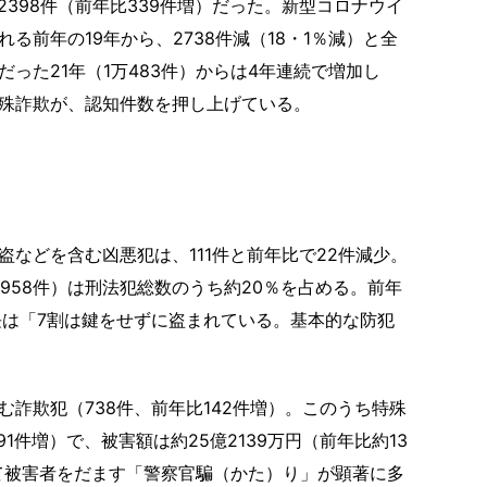
2398件（前年比339件増）だった。新型コロナウイ
る前年の19年から、2738件減（18・1％減）と全
った21年（1万483件）からは4年連続で増加し
殊詐欺が、認知件数を押し上げている。
などを含む凶悪犯は、111件と前年比で22件減少。
2958件）は刑法犯総数のうち約20％を占める。前年
長は「7割は鍵をせずに盗まれている。基本的な防犯
詐欺犯（738件、前年比142件増）。このうち特殊
1件増）で、被害額は約25億2139万円（前年比約13
って被害者をだます「警察官騙（かた）り」が顕著に多