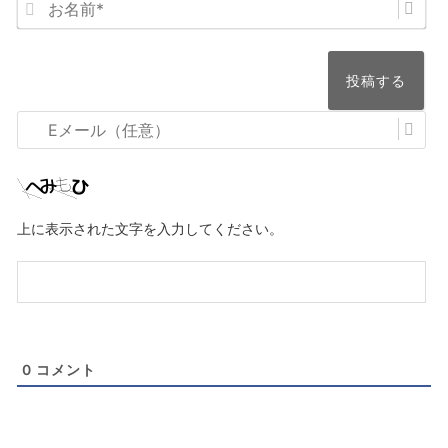
お
名
前
*
E
メ
ー
ル
上に表示された文字を入力してください。
（任
意）
0
コメント