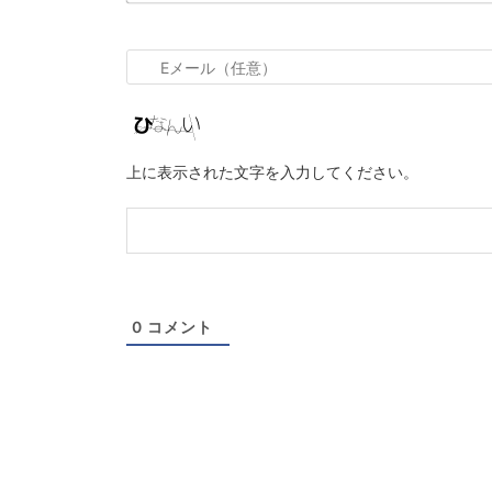
お
名
前
*
E
メ
ー
ル
上に表示された文字を入力してください。
（任
意）
0
コメント