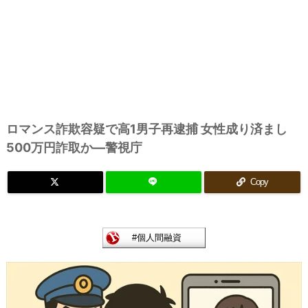
ロマンス詐欺容疑で高1男子再逮捕 女性成り済まし
500万円詐取か―警視庁
Copy