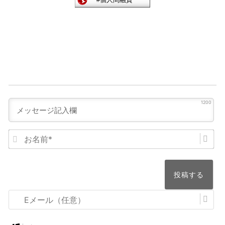
1200
お
名
前
*
E
メ