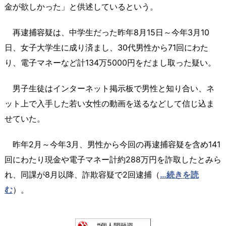
金が欲しかった」と供述しているという。
再逮捕容疑は、中学生だった昨年8月15日～今年3月10
日、女子大学生に成り済まし、30代男性から71回にわた
り、電子マネーなど計134万5000円をだまし取った疑い。
男子生徒はインターネット掲示板で男性と知り合い、ネ
ット上で入手した若い女性の動画を送るなどして信じ込ま
せていた。
昨年2月～今年3月、男性から今回の再逮捕容疑を含め141
回にわたり現金や電子マネー計約288万円を詐取したとみら
れ、同課が8月以降、詐欺容疑で2回逮捕（
…続きを読
む
）。