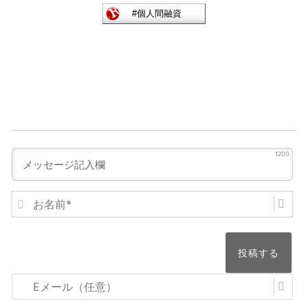
1200
お
名
前
*
E