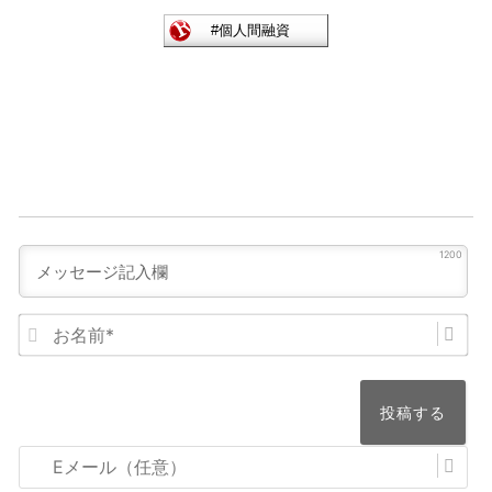
1200
お
名
前
*