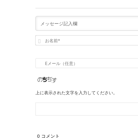
お
名
前
*
E
メ
ー
ル
上に表示された文字を入力してください。
（任
意）
0
コメント