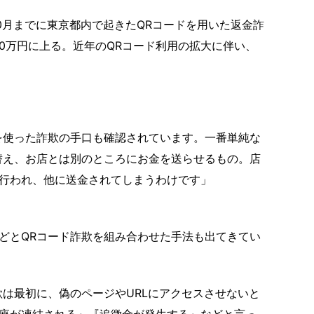
0月までに東京都内で起きたQRコードを用いた返金詐
000万円に上る。近年のQRコード利用の拡大に伴い、
を使った詐欺の手口も確認されています。一番単純な
替え、お店とは別のところにお金を送らせるもの。店
行われ、他に送金されてしまうわけです」
どとQRコード詐欺を組み合わせた手法も出てきてい
欺は最初に、偽のページやURLにアクセスさせないと
座が凍結される』『追徴金が発生する』などと言っ