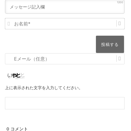
1200
お
名
前
*
E
メ
ー
ル
上に表示された文字を入力してください。
（任
意）
0
コメント